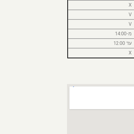
X
V
V
מ-14:00
עד 12:00
X