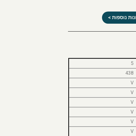
ות נוספות >
5
438
V
V
V
V
V
V