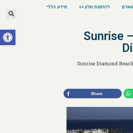
שארם
להזמנת מלון >>
מידע כללי
פתח סרגל
סאנרייז דיאמונד ביץ' ריזורט – Sunrise
D
Share