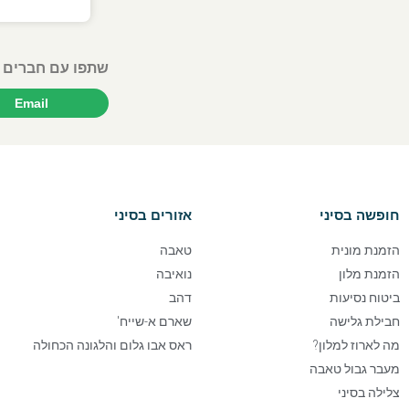
שתפו עם חברים 
Email
חופשה בסיני
אזורים בסיני
הזמנת מונית
טאבה
הזמנת מלון
נואיבה
ביטוח נסיעות
דהב
חבילת גלישה
שארם א-שייח'
מה לארוז למלון?
ראס אבו גלום והלגונה הכחולה
מעבר גבול טאבה
צלילה בסיני