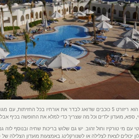
סאנרייז דיאמונד הוא ריזורט 5 כוכבים שדואג לבדר את אורחיו בכל החזית
י, ספא, מועדון ילדים וכל מה שצריך כדי למלא את החופשה בכיף אבל
טי עם מי טורקיז וחול זהוב. יש גם שלוש בריכות שחיה ובנוסף לזה
ון יכולים לצאת לצלילה או לשנורקלינג באמצעות מועדון הצלילה של סאנ