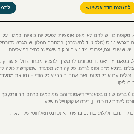
להזמנת חדר עכשיו >
לתמונ
מקופחים. יש להם לא מעט אופציות לפעילויות כיפיות במלון: על 
גם מגרשי טניס (כולל ציוד להשכרה). במתחם המלון יש מגרש כדורסל
 יש שיעורי יוגה, אירובי, מדיטציה וריקוד שאפשר להצטרף אליהם.
 בסאנרייז דיאמונד מכוונים להמשיך ולהציע מבחר גדול ועושר קולינר
כלים בינלאומיים ופופולריים, פלוקה היא מסעדה שמוקדשת כולה לדג
נטלית עם אוכל מקומי ואם אתם חובבי אוכל הודי – נסו את מסעדת 
זיליקו.
בנוסף לכך, יש גם 6 ברים שונים בסאנרייז דיאמונד והם ממוקמים ברחבי הריזור
כלו לשבת עם כוס יין, בירה או קוקטייל מושקע.
ים להתחבר ולגלוש בחינם ברשת האינטרנט האלחוטי של המלון.