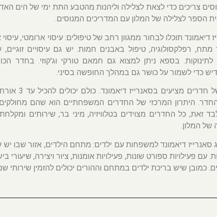
סים צריכים כדי לצאת לצלילה וליהנות מהטבע התת ימי של הים האדו
ת הספר לצלילה של המלון עם המדריכים המנוסים.
דיאמונד תוכלו לבחור ממגוון רחב של טיפולים: עיסוי ארומטי, עיסוי אור
ד מתח, רפלקסולוגיה, טיפול באבנים חמות. יש גם עיסויים זוגיים, 
ם לתינוקות. בספא ניתן למצוא גם חמאם טורקי וג'קוזי. בחדר הכ
דיש כדי לשמור על כושר גם במהלך החופשה בסיני.
6 סוגים שונים של
חדר. היתרון המרכזי של החדרים המשפחתיים הוא שהם מחולקים 
בד זאת, כל החדרים מצוידים בטלוויזיה, מיני בר, שירותים ומקלח
 של המלון.
ג סאנרייז דיאמונד למשפחות עם ילדים: מתחם הילדים, אזור שבו יש ע
 עם פעילויות ספורט שונות, פעילויות אומנות, ציור ויצירה, שיעורי בי
ם. כמובן שיש בריכת ילדים במתחם וההורים יכולים להזמין שירותי ש