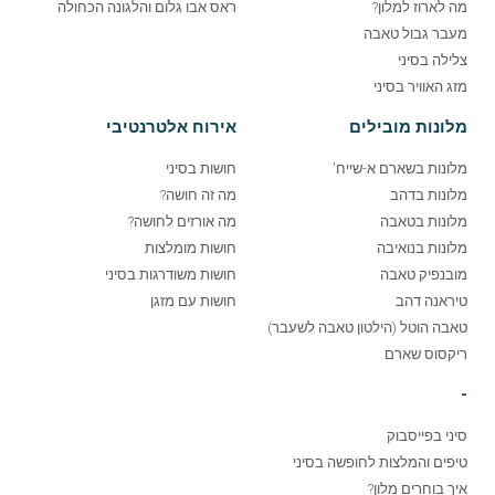
מה לארוז למלון?
ראס אבו גלום והלגונה הכחולה
מעבר גבול טאבה
צלילה בסיני
מזג האוויר בסיני
מלונות מובילים
אירוח אלטרנטיבי
מלונות בשארם א-שייח'
חושות בסיני
מלונות בדהב
מה זה חושה?
מלונות בטאבה
מה אורזים לחושה?
מלונות בנואיבה
חושות מומלצות
מובנפיק טאבה
חושות משודרגות בסיני
טיראנה דהב
חושות עם מזגן
טאבה הוטל (הילטון טאבה לשעבר)
ריקסוס שארם
-
סיני בפייסבוק
טיפים והמלצות לחופשה בסיני
איך בוחרים מלון?