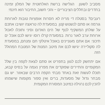
מסביב לשעון.
הגלישה ברשת האלחוטית של המלון זמינה
בחדרים ובחללים הציבוריים – והכי חשוב, החיבור הוא חינמי.
רעב
ים? בסטלה די מריה לא חסרות אופציות טובות לארוחת
גורמה או סתם לנשנוש קטן. במסעדת לה טראצה יושיבו אתכם
על שולחן המשקיף לנוף של הים האדום וסיני ותוכלו לאכול
ארוחת ערב לאור נרות. במסעדת קרלו רוסו יגישו לכם אוכל ים
תיכוני. אם אתם מעוניינים באוכל איטלקי חם ומנחם, במסעדת
לה סקוליירה יגישו לכם את מיטב המנות של המטבח המהולל
הזה.
אם יתחשק לכם לגוון בתפריט או סתם לצאת לקפה בין שלל
המקומיים והתיירים שפוקדים את מפרץ נעמה על בסיס קבוע,
תוכלו לעשות זאת באחד מבתי הקפה הרבים שבאזור. יש גם
מבחר גדול של מסעדות, ברים ואין ספור מקומות שישמחו
להכין לכם נרגילה כמיטב המסורת המקומית.