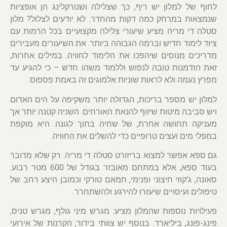
לחוף של למלון יש ריף, כך שצלילה ושנורקלינג הן אופציות
שנמצאות במרחק כמה דקות מהחדר. לא יודעים לצלול? מלון
סטלה די מריה מציע שיעורי צלילה מקצועיים בכל הרמות עם
ציוד לימוד חדיש וברמה הגבוהה ביותר. את השיעורים מעבירים
מדריכים מנוסים שיהפכו את הלימוד לחוויה. במילים אחרות,
זאת הזדמנות טובה לנפוש וללמוד משהו חדש – כי להגיע עד
מפרץ נעמה ולא לראות שוניות אלמוגים זה באמת פספוס.
למלון יש מספר בריכות, הגדולה יותר משקיפה על הים האדום
ויש סביבה מיטות שיזוף להנאת האורחים. השניה קטנה יותר אך
מעניקה תחושה אחרת, של שחיה בתוך לגונה. היא מוקפת
במפלי מים ועצים טרופיים כדי להשלים את החוויה.
גם ספא אפשר למצוא בריזורט סטלה די מריה. רק שלא מדובר
בעוד ספא, אלא במתחם מאובזר בגודל של 600 מטר רבוע.
סאונה, ג'קוזי חיצוני ופנימי, חמאם טורקי וכמובן היצע רחב של
טיפולים ועיסויים שיעזרו להירגע ולהשתחרר.
פעילויות נוספות שהמלון מציע: מגרש מיני גולף, מגרש טניס,
פינג-פונג, ביליארד. בנוסף יש צוותי בידור, הקרנות של אירועי