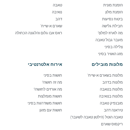
הזמנת מונית
טאבה
הזמנת מלון
נואיבה
ביטוח נסיעות
דהב
חבילת גלישה
שארם א-שייח'
מה לארוז למלון?
ראס אבו גלום והלגונה הכחולה
מעבר גבול טאבה
צלילה בסיני
מזג האוויר בסיני
מלונות מובילים
אירוח אלטרנטיבי
מלונות בשארם א-שייח'
חושות בסיני
מלונות בדהב
מה זה חושה?
מלונות בטאבה
מה אורזים לחושה?
מלונות בנואיבה
חושות מומלצות
מובנפיק טאבה
חושות משודרגות בסיני
טיראנה דהב
חושות עם מזגן
טאבה הוטל (הילטון טאבה לשעבר)
ריקסוס שארם