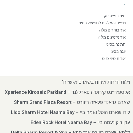
-
סיני בפייסבוק
טיפים והמלצות לחופשה בסיני
איך בוחרים מלון?
איך מזמינים מלון?
חתונה בסיני
יוגה בסיני
אודות סיני סייט
וילות ודירות אירוח בשארם א-שייח'
אקספיריינס קירוסייז פארקלנד – Xperience Kiroseiz Parkland
שארם גראנד פלאזה ריזורט – Sharm Grand Plaza Resort
לידו שארם הוטל נעמה ביי – Lido Sharm Hotel Naama Bay
עדן רוק נעמה ביי – Eden Rock Hotel Naama Bay
דלתא שארם ריזורט אנד ספא – Delta Sharm Resort & Spa