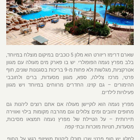
שארם דרימז ריזורט הוא מלון 5 כוכבים במיקום מוצלח במיוחד,
בלב מפרץ נעמה הפופולרי. יש בו פארק מים מעולה עם מגוון
אטרקציות, מגלשות ולא פחות מ-9 בריכות בסגנונות שונים, חוף
פרטי, מרכז צלילה, ספא, מגוון מסעדות, ברים ולחובבי
ההימורים – גם קזינו. החדרים מרווחים במיוחד ויש מגוון
פעילויות לילדים.
מפרץ נעמה הוא לוקיישן מעולה אם אתם רוצים ליהנות גם
מחופים זהובים ומים צלולים וגם מהרבה מקומות בילוי ואווירה
תיירותית – על הטיילת של מפרץ נעמה תמצאו מסיבות,
מסעדות, חנויות מזכרות ובתי קפה.
למלון יש חוף פרטי שבו תוכלו ליהנות משיזוף רגוע על החוף,