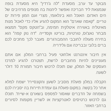
מבוקר עד ערב. מסעדת "לה ג'רדין" היא מסעדת בופה
שנמצאת ליד הבריכה ואפשר ליהנות בה מנופים מרהיבים של
הים האדום. האוכל הוא בינלאומי, מצרי ועם המון פירות ים
טריים. "קאסה שארם" הוא המקום להגיע אליו כדי לאכול מנות
מאיטליה באווירה איטלקית חמימה, וב"הטקס מקס" תמצאו
מבחר נאצ'וס, טורטיות, בוריטו וקסדייה. "דה נוק קפה" הוא
בחירה מעולה לחובבי ההמבורגרים. מעבר לכך מחכים לכם
ברים בלובי ובבריכה וגם גלידריה.
אין חיבור אינטרנט אלחוטי פעיל ברחבי המלון. אם אתם
מעוניינים להיות מחוברים לרשת, תצטרכו להגיע למרכז
העסקים של המלון, שם תוכלו לרכוש חיבור תמורת 10 דולר
לשעה.
הקבלה במלון פועלת מסביב לשעון והקונסיירז' ישמח למלא
אחר כל בקשה. במקום פועלת גם עמדת תיירות בה יסבירו לכם
בשמחה על הדברים שאסור לפספס בשארם א-שייח'. תוכלו
גם לרכוש כרטיסים לאטרקציות או לשריין מקומות לסיורים
ברחבי האזור.