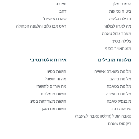
הזמנת מלון
נואיבה
ביטוח נסיעות
דהב
חבילת גלישה
שארם א-שייח'
מה לארוז למלון?
ראס אבו גלום והלגונה הכחולה
מעבר גבול טאבה
צלילה בסיני
מזג האוויר בסיני
מלונות מובילים
אירוח אלטרנטיבי
מלונות בשארם א-שייח'
חושות בסיני
מלונות בדהב
מה זה חושה?
מלונות בטאבה
מה אורזים לחושה?
מלונות בנואיבה
חושות מומלצות
מובנפיק טאבה
חושות משודרגות בסיני
טיראנה דהב
חושות עם מזגן
טאבה הוטל (הילטון טאבה לשעבר)
ריקסוס שארם
-