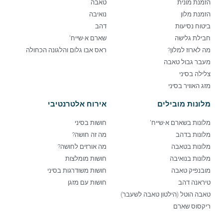
הזמנת מונית
טאבה
הזמנת מלון
נואיבה
ביטוח נסיעות
דהב
חבילת גלישה
שארם א-שייח'
מה לארוז למלון?
ראס אבו גלום והלגונה הכחולה
מעבר גבול טאבה
צלילה בסיני
מזג האוויר בסיני
מלונות מובילים
אירוח אלטרנטיבי
מלונות בשארם א-שייח'
חושות בסיני
מלונות בדהב
מה זה חושה?
מלונות בטאבה
מה אורזים לחושה?
מלונות בנואיבה
חושות מומלצות
מובנפיק טאבה
חושות משודרגות בסיני
טיראנה דהב
חושות עם מזגן
טאבה הוטל (הילטון טאבה לשעבר)
ריקסוס שארם