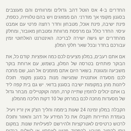
החדרים ב-4 אס הוטל דהב גדולים ומרווחים והם מעוצבים
בסגנון מקומי אך מודרני. הם ממוזגים ויש בהם טלוויזיה, כספת,
פינת ישיבה, פינת אוכל, מטבחון וחדר רחצה פרטי עם אמבט
עיסוי. החדר כולל גם מרפסת מרווחת ומטבחון מאובזר, ומחלק
מהחדרים יש גישה ישירה לבריכה. האינטרנט האלחוטי זמין
עבורכם בחדר ובכל שאר חלקי המלון.
אם אתם רעבים, במלון מציעים לכם כמה אופציות. קודם כל, את
הבוקר פותחים בטרסה של המלון, בשמש, עם ארוחת בוקר
משביעה ומגוונת. בשאר היום אתם מוזמנים אל הגג, שם מחכה
לכם מסעדה אותנטית שמגישה מנות בסגנון מקומי. תוכלו
ליהנות מהן במקומות ישיבה בסגנון בדואי. יש גם בית קפה ליד
בו אתם יכולים להזמין שתייה קרה, חמה וקוקטיילים. מבחר גדול
של מסעדות מחכה לכם במרחק של 10 דקות הליכה מהמלון.
הקבלה במלון זמינה 24 שעות ביממה והליך הצ'ק אין זריז ויעיל.
בעמדת התיירות תקבלו את כל המידע על דהב והאזור ותוכלו
לרכוש כרטיסים לאטרקציות ולהירשם לפעילויות שונות. במקום
ניתן להמיר מטבע, להפקיד מטען לאחסון או לשלוח בגדים