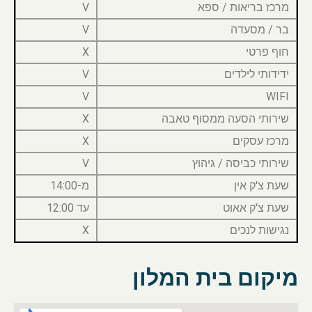
מרכז בריאות / ספא
V
בר / מסעדה
V
חוף פרטי
X
ידידותי לילדים
V
V
WIFI
שירותי הסעה ממסוף טאבה
X
מרכז עסקים
X
שירותי כביסה / גיהוץ
V
שעת צ'ק אין
מ-14:00
שעת צ'ק אאוט
עד 12:00
נגישות לנכים
X
מיקום בית המלון