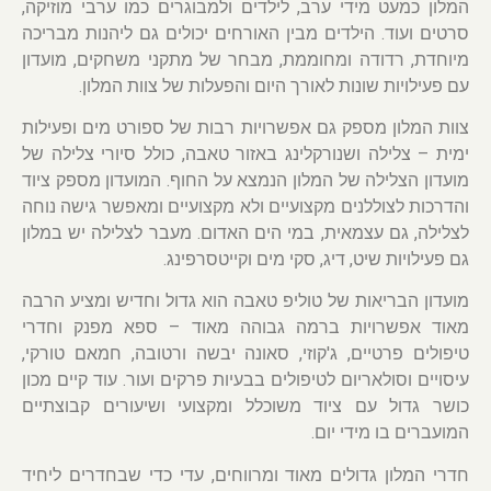
המלון כמעט מידי ערב, לילדים ולמבוגרים כמו ערבי מוזיקה,
סרטים ועוד. הילדים מבין האורחים יכולים גם ליהנות מבריכה
מיוחדת, רדודה ומחוממת, מבחר של מתקני משחקים, מועדון
עם פעילויות שונות לאורך היום והפעלות של צוות המלון.
צוות המלון מספק גם אפשרויות רבות של ספורט מים ופעילות
ימית – צלילה ושנורקלינג באזור טאבה, כולל סיורי צלילה של
מועדון הצלילה של המלון הנמצא על החוף. המועדון מספק ציוד
והדרכות לצוללנים מקצועיים ולא מקצועיים ומאפשר גישה נוחה
לצלילה, גם עצמאית, במי הים האדום. מעבר לצלילה יש במלון
גם פעילויות שיט, דיג, סקי מים וקייטסרפינג.
מועדון הבריאות של טוליפ טאבה הוא גדול וחדיש ומציע הרבה
מאוד אפשרויות ברמה גבוהה מאוד – ספא מפנק וחדרי
טיפולים פרטיים, ג'קוזי, סאונה יבשה ורטובה, חמאם טורקי,
עיסויים וסולאריום לטיפולים בבעיות פרקים ועור. עוד קיים מכון
כושר גדול עם ציוד משוכלל ומקצועי ושיעורים קבוצתיים
המועברים בו מידי יום.
חדרי המלון גדולים מאוד ומרווחים, עדי כדי שבחדרים ליחיד