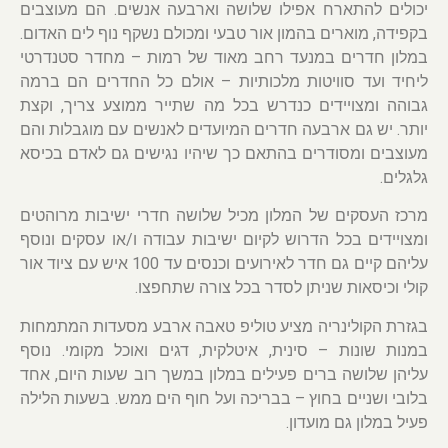
יכולים להתארח אפילו שלושה וארבעה אנשים. הם מעוצבים
בקפידה, מוארים בהמון אור טבעי ומכולם נשקף נוף לים האדום.
במלון חדרים במנעד רחב מאוד של רמות – מחדר סטנדרטי
ליחיד ועד סוויטות מלכותיות – אולם כל החדרים הם ברמה
גבוהה ומצויידים כנדרש בכל מה שתייר ממוצע צריך, וקצת
יותר. יש גם ארבעה חדרים המיועדים לאנשים עם מוגבלות והם
מעוצבים ומסודרים בהתאם כך שיהיו נגישים גם לאדם בכיסא
גלגלים.
מרכז העסקים של המלון מכיל שלושה חדרי ישיבות מרוהטים
ומצויידים בכל הדרוש לקיום ישיבות עבודה ו/או עסקים ונוסף
עליהם קיים גם חדר לאירועים וכנסים עד 100 איש עם ציוד אור
קולי וכיסאות שניתן לסדר בכל צורה שתחפצו.
בגזרת הקולינריה מציע טוליפ טאבה ארבע מסעדות המתמחות
במנות שונות – סינית, איטלקית, דגים ואוכל מקומי. נוסף
עליהן שלושה ברים פעילים במלון במשך רוב שעות היום, אחד
בלובי ושניים בחוץ – בבריכה ועל חוף הים ממש. בשעות הלילה
פעיל במלון גם מועדון.