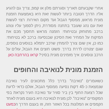
אחרי שקבעתם תאריך וסגרתם מלון או קמפ, צריך גם להגיע
אליו. הדרך הטובה ביותר לעשות זאת היא באמצעות הזמנת
מונית מראש, ממסוף הגבול ועד מקום האירוח. רצוי לעשות
זאת עם נהג שעובד בתחנה מסודרת, ניתן לסמוך עליו ונוהג
ברכב מתוחזק ובטיחותי. הזמנה מראש תחסוך מכם את
המיקוח על המחיר ואת הסיכון שבנסיעה ברכב לא בטיחותי.
כמו כן, אין שום צורך להמתין שרכב יתמלא בנוסעים נוספים,
שגם יצטרכו לדרת בדרך. פשוט חוצים את הגבול, עולים על
הרכב ונוסעים. איך מזמינים מונית בסיני?
קראו בהרחבה כאן
.
הזמנת מונית לנואיבה והחופים
כשאומרים "נואיבה" בדרך כלל מתכוונים לעיר נואיבה
שנמצאת כ-45 דקות נסיעה ממסוף הגבול, אולם כדאי לדעת
שכל רצועת החוף בין ביר סוויר עד נואיבה העיר נקראת בפי
המקומיים "נואיבה". לכן מונית לנואיבה היא בעצם מונית לאחד
הקמפים או המלונות בכל האזור הזה, וזו בעצם הדרך ה
כמעט