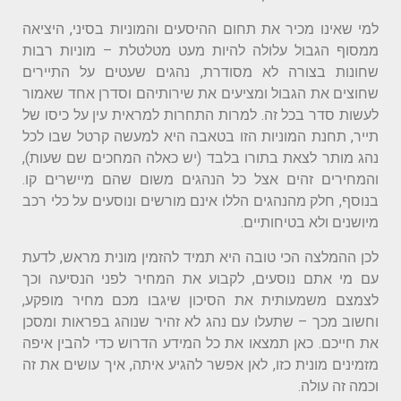
למי שאינו מכיר את תחום ההיסעים והמוניות בסיני, היציאה
ממסוף הגבול עלולה להיות מעט מטלטלת – מוניות רבות
שחונות בצורה לא מסודרת, נהגים שעטים על התיירים
שחוצים את הגבול ומציעים את שירותיהם וסדרן אחד שאמור
לעשות סדר בכל זה. למרות התחרות למראית עין על כיסו של
תייר, תחנת המוניות הזו בטאבה היא למעשה קרטל שבו לכל
נהג מותר לצאת בתורו בלבד (יש כאלה המחכים שם שעות),
והמחירים זהים אצל כל הנהגים משום שהם מיישרים קו.
בנוסף, חלק מהנהגים הללו אינם מורשים ונוסעים על כלי רכב
מיושנים ולא בטיחותיים.
לכן ההמלצה הכי טובה היא תמיד להזמין מונית מראש, לדעת
עם מי אתם נוסעים, לקבוע את המחיר לפני הנסיעה וכך
לצמצם משמעותית את הסיכון שיגבו מכם מחיר מופקע,
וחשוב מכך – שתעלו עם נהג לא זהיר שנוהג בפראות ומסכן
את חייכם. כאן תמצאו את כל המידע הדרוש כדי להבין איפה
מזמינים מונית כזו, לאן אפשר להגיע איתה, איך עושים את זה
וכמה זה עולה.