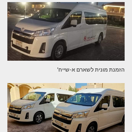
הזמנת מונית לשארם א-שייח'