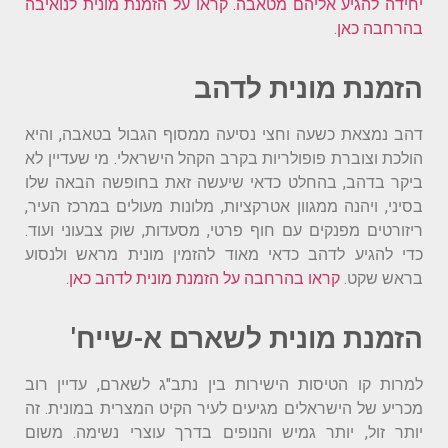
יחידה להגיע אליהם מטאבה. קראו על הזמנת מונית לנואיבה
בהרחבה כאן
.
הזמנת מונית לדהב
דהב נמצאת כשעה וחצי נסיעה ממסוף הגבול בטאבה, והיא
הולכת וצוברת פופולריות בקרב הקהל הישראלי. מי שעדיין לא
ביקר בדהב, בהחלט כדאי שיעשה זאת בחופשה הבאה שלו
בסיני, ויהנה ממגוון אטרקציות, מלונות מעולים במרכז העיר,
ריזורטים מפנקים עם חוף פרטי, מסעדות, שוק צבעוני ועוד.
כדי להגיע לדהב כדאי מאוד להזמין מונית מראש ולנסוע
בראש שקט.
קראו בהרחבה על הזמנת מונית לדהב כאן
.
הזמנת מונית לשארם א-שייח'
למרות קו הטיסות הישירות בין נתב"ג לשארם, עדיין רוב
מכריע של הישראלים מגיעים לעיר הקיט המצרית במונית. זה
יותר זול, יותר גמיש והנופים בדרך עוצרי נשימה. משום