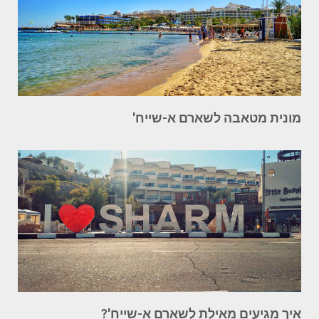
מונית מטאבה לשארם א-שייח'
איך מגיעים מאילת לשארם א-שייח'?